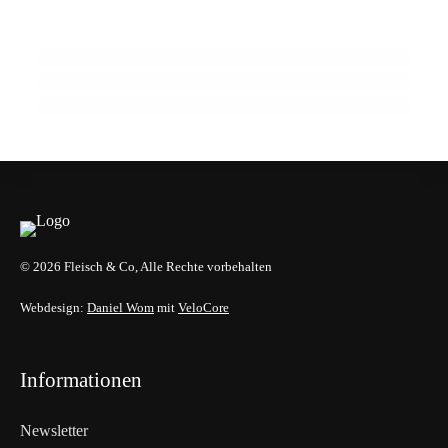
Margenfrage wird
18. März 2026
18. März 2026
AK-Test zeigt Schwächen bei Veggie-Wurst
Koßdorff: Bürokratie schwächt
Wettbewerbsfähigkeit der Branche
HANDWERK & UNTERNEHMEN
GENUSS & TRENDS
GENUSS & TRENDS
© 2026 Fleisch & Co, Alle Rechte vorbehalten
Webdesign:
Daniel Wom
mit
VeloCore
Informationen
Newsletter